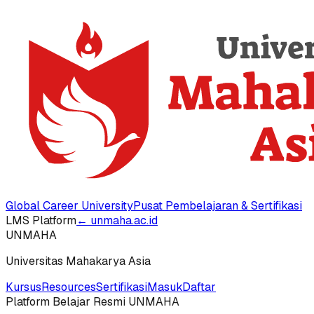
Global Career University
Pusat Pembelajaran & Sertifikasi
LMS Platform
← unmaha.ac.id
UNMAHA
Universitas Mahakarya Asia
Kursus
Resources
Sertifikasi
Masuk
Daftar
Platform Belajar Resmi UNMAHA